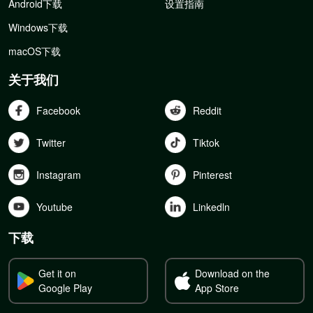
Android下载
设置指南
Windows下载
macOS下载
关于我们
Facebook
Reddit
Twitter
Tiktok
Instagram
Pinterest
Youtube
Linkedln
下载
Get it on
Download on the
Google Play
App Store